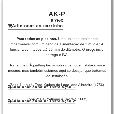
AK-P
675€
Adicionar ao carrinho
Para todas as piscinas.
Uma unidade totalmente
impermeável com um cabo de alimentação de 2 m, o AK-P
funciona com tubos até 63 mm de diâmetro. O preço inclui
entrega e IVA.
Tornámos o ÁguaKing tão simples que pode instalá-lo você
mesmo, mas também estamos aqui se desejar que tratemos
da instalação
Zone 1:
Loulé, Faro, Quinta do Lago, and Albufeira
(+75€)
Adicionar Zona de Instalação 1
Zona 2:
De Portimão a Tavira
(+100€)
Adicionar Zona de Instalação 2