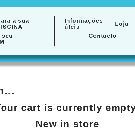
ara a sua
Informações
Loja
PISCINA
úteis
 seu
Contacto
IM
in…
our cart is currently empt
New in store