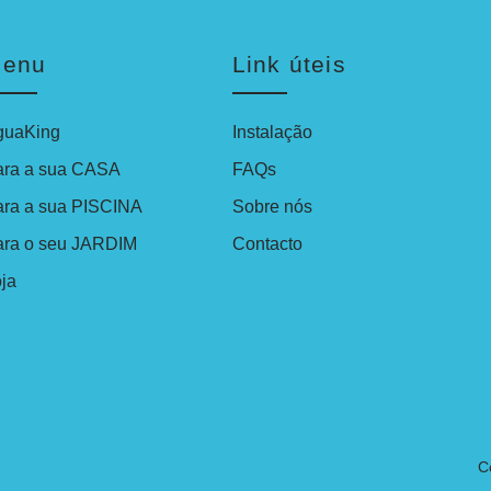
enu
Link úteis
guaKing
Instalação
ara a sua CASA
FAQs
ara a sua PISCINA
Sobre nós
ara o seu JARDIM
Contacto
ja
C